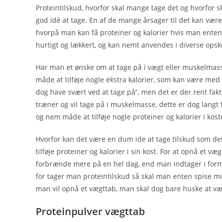
Proteintilskud, hvorfor skal mange tage det og hvorfor 
god idé at tage. En af de mange årsager til det kan være
hvorpå man kan få proteiner og kalorier hvis man enten i
hurtigt og lækkert, og kan nemt anvendes i diverse opskri
Har man et ønske om at tage på i vægt eller muskelmass
måde at tilføje nogle ekstra kalorier, som kan være med
dog have svært ved at tage på”, men det er der rent fak
træner og vil tage på i muskelmasse, dette er dog langt 
og nem måde at tilføje nogle proteiner og kalorier i kost
Hvorfor kan det være en dum ide at tage tilskud som dette
tilføje proteiner og kalorier i sin kost. For at opnå et 
forbrænde mere på en hel dag, end man indtager i form 
for tager man proteintilskud så skal man enten spise mi
man vil opnå et vægttab, man skal dog bare huske at væ
Proteinpulver vægttab