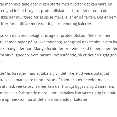
skal man ikke tage det? Vi kan starte med hvorfor det kan være en
 en god idé at bruge et proteintilskud, er fordi det er en måde
kke har mulighed for at spise mere, eller er på farten. Det er nem
fter for at tilføje mere næring, proteiner og kalorier.
e, kan det være oplagt at bruge et proteintilskud. Det er en nem
 til at man tager på og ikke taber sig. Mange vil nok tænke ”hvem k
tisk mange der har. Mange forbinder proteintilskud til personer de
fra virkeligheden. Som nævnt i ovenstående, så er det en rigtig god
en.
? Ja, forsøger man at tabe sig vil det ikke altid være oplagt at
vægttab skal man være i underskud af kalorier. Det betyder man skal
af mad, væske osv. Så her kan der hurtigt ligges 2 og 2 sammen,
ndre eller forbrænde mere. Proteinshakes kan være rigtig fine når
re opmærksom på at det altså indeholder kalorier.