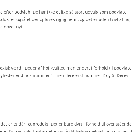
e efter Bodylab. De har ikke et lige så stort udvalg som Bodylab,
ukt er også et der opløses rigtig nemt, og det er uden tvivl af høj
ve noget nyt.
gisk værdi. Det er af høj kvalitet, men er dyrt i forhold til Bodylab,
uligheder end hos nummer 1, men flere end nummer 2 og 5. Deres
det er et dårligt produkt. Det er bare dyrt i forhold til ovenstående
re. Du kan roligt købe dette, og få dit behov dækket ind som ved 