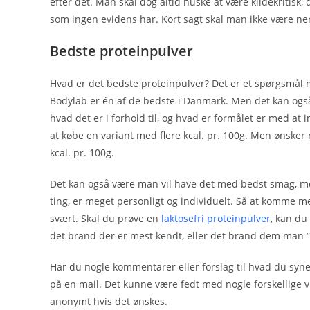
efter det. Man skal dog altid huske at være kildekritis
som ingen evidens har. Kort sagt skal man ikke være ner
Bedste proteinpulver
Hvad er det bedste proteinpulver? Det er et spørgsmål ma
Bodylab er én af de bedste i Danmark. Men det kan ogs
hvad det er i forhold til, og hvad er formålet er med at 
at købe en variant med flere kcal. pr. 100g. Men ønsker
kcal. pr. 100g.
Det kan også være man vil have det med bedst smag, m
ting, er meget personligt og individuelt. Så at komme m
svært. Skal du prøve en
laktosefri proteinpulver
, kan du
det brand der er mest kendt, eller det brand dem man ”
Har du nogle kommentarer eller forslag til hvad du syne
på en mail. Det kunne være fedt med nogle forskellige
anonymt hvis det ønskes.