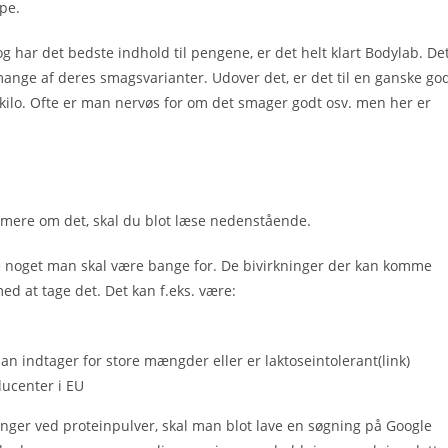
pe.
g har det bedste indhold til pengene, er det helt klart Bodylab. De
 mange af deres smagsvarianter. Udover det, er det til en ganske go
. kilo. Ofte er man nervøs for om det smager godt osv. men her er
e mere om det, skal du blot læse nedenstående.
ikke noget man skal være bange for. De bivirkninger der kan komme
ed at tage det. Det kan f.eks. være:
indtager for store mængder eller er laktoseintolerant(link)
ducenter i EU
inger ved proteinpulver, skal man blot lave en søgning på Google