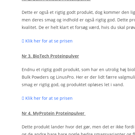
Dette er også et rigtig godt produkt, dog kommer den lig
men deres smag og indhold er også rigtig god. Dette prod
kvalitet. De er helt klart et forsøg værd, hvis du skal prø
Klik her for at se prisen
Nr 3. BioTech Proteinpulver
Endnu et rigtig godt produkt, som har en utrolig høj biolo
Bulk Powders og LinusPro. Her er der lidt færre valgm
smag er rigtig god, og produktet opløses let i vand.
Klik her for at se prisen
Nr 4. MyProtein Proteinpulver
Dette produkt lander hvor det gør, men det er ikke fordi 
og de andre hare bare nogle bedre smagsvarianter og fle