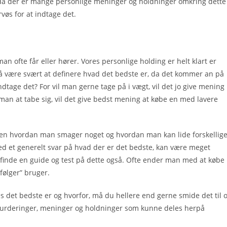
k, da der er mange personlige meninger og holdninger omkring dette
vøs for at indtage det.
n ofte får eller hører. Vores personlige holding er helt klart er
å være svært at definere hvad det bedste er, da det kommer an på
indtage det? For vil man gerne tage på i vægt, vil det jo give mening
 man at tabe sig, vil det give bedst mening at købe en med lavere
en hvordan man smager noget og hvordan man kan lide forskellig
ed et generelt svar på hvad der er det bedste, kan være meget
 finde en guide og test på dette også. Ofte ender man med at købe
følger” bruger.
s det bedste er og hvorfor, må du hellere end gerne smide det til 
 vurderinger, meninger og holdninger som kunne deles herpå