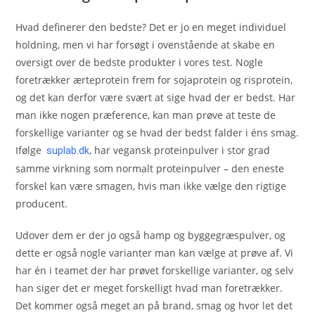
Hvad definerer den bedste? Det er jo en meget individuel
holdning, men vi har forsøgt i ovenstående at skabe en
oversigt over de bedste produkter i vores test. Nogle
foretrækker ærteprotein frem for sojaprotein og risprotein,
og det kan derfor være svært at sige hvad der er bedst. Har
man ikke nogen præference, kan man prøve at teste de
forskellige varianter og se hvad der bedst falder i éns smag.
Ifølge
, har vegansk proteinpulver i stor grad
suplab.dk
samme virkning som normalt proteinpulver – den eneste
forskel kan være smagen, hvis man ikke vælge den rigtige
producent.
Udover dem er der jo også hamp og byggegræspulver, og
dette er også nogle varianter man kan vælge at prøve af. Vi
har én i teamet der har prøvet forskellige varianter, og selv
han siger det er meget forskelligt hvad man foretrækker.
Det kommer også meget an på brand, smag og hvor let det